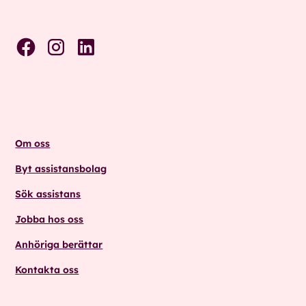
Om oss
Byt assistansbolag
Sök assistans
Jobba hos oss
Anhöriga berättar
Kontakta oss