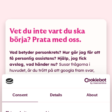
Vet du inte vart du ska
börja? Prata med oss.
Vad betyder personkrets? Hur gör jag för att
få personlig assistans? Hjälp, jag fick
avslag, vad händer nu?
Susar frågorna i
huvudet, är du trött på att googla fram svar,
eller vill du veta hur det är att hänga med oss?
Hör av dig så bjuder vi på en gratis rådgivning.
Consent
Details
About
Hör av dig till oss