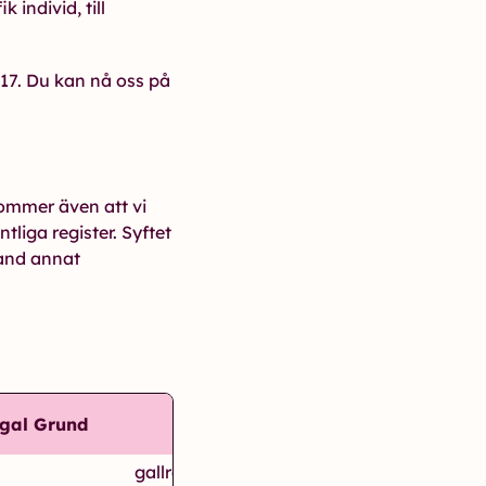
 individ, till
17. Du kan nå oss på
kommer även att vi
tliga register. Syftet
land annat
gal Grund
Gallring
gallras ej (för att möjliggöra