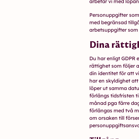
arbetar vi med löpan
Personuppgifter som 
med begränsad tillgå
arbetsuppgifter som 
Dina rättig
Du har enligt GDPR e
rättighet som följer
din identitet för at
har en skyldighet at
löper ut samma datu
förlängs tidsfriste
månad pga färre daga
förlängas med två må
om orsaken till förs
personuppgiftsansva