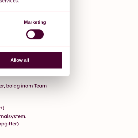
 services.
tt säkerställa
ingar inom
Marketing
dig av skäl som hör
abilitering och
tt fastställa, göra
Allow all
er, bolag inom Team
n)
urnalsystem.
pgifter)