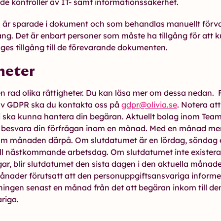
de kontroller av IT- samt informationssäkerhet.
är sparade i dokument och som behandlas manuellt förvara
ng. Det är enbart personer som måste ha tillgång för att 
ges tillgång till de förevarande dokumenten.
heter
n rad olika rättigheter. Du kan läsa mer om dessa nedan. F
 av GDPR ska du kontakta oss på
gdpr@olivia.se
. Notera at
t vi ska kunna hantera din begäran. Aktuellt bolag inom Tea
t besvara din förfrågan inom en månad. Med en månad mena
m månaden därpå. Om slutdatumet är en lördag, söndag e
n till nästkommande arbetsdag. Om slutdatumet inte exist
r, blir slutdatumet den sista dagen i den aktuella månade
nader förutsatt att den personuppgiftsansvariga informer
eningen senast en månad från det att begäran inkom till de
riga.