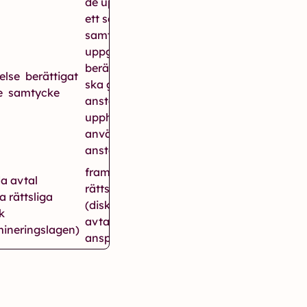
de uppgifter som baseras på
ett samtycke ska gallras när
samtycket återkallas de
uppgifter som har ett
berättigat intresse som grund
telse berättigat
ska gallras i samband med
se samtycke
anställningens
upphörande de uppgifter som
används för att framställa ett
anställningsintyg gallras inte.
framtida avtal försvara
a avtal
rättsliga anspråk
a rättsliga
(diskrimineringslagen)framtida
k
avtal försvara rättsliga
mineringslagen)
anspråk (diskrimineringslagen)