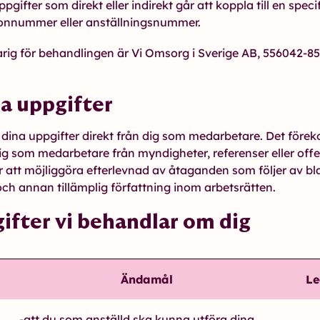
gifter som direkt eller indirekt går att koppla till en specifik
onnummer eller anställningsnummer.
ig för behandlingen är Vi Omsorg i Sverige AB, 556042-85
na uppgifter
 dina uppgifter direkt från dig som medarbetare. Det före
ig som medarbetare från myndigheter, referenser eller offen
 att möjliggöra efterlevnad av åtaganden som följer av b
och annan tillämplig författning inom arbetsrätten.
ifter vi behandlar om dig
Ändamål
Le
-att du som anställd ska kunna utföra dina