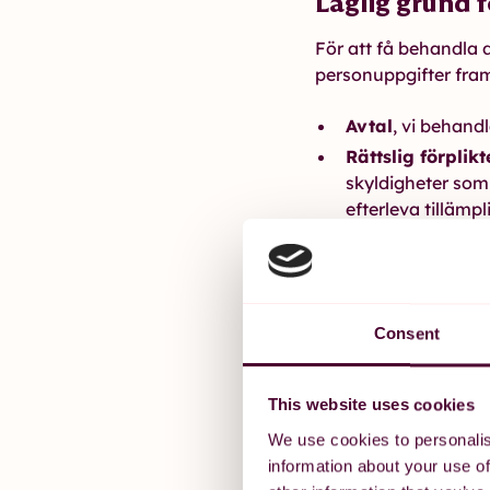
Laglig grund 
För att få behandla 
personuppgifter fram
Avtal
, vi behandl
Rättslig förplik
skyldigheter som 
efterleva tillämp
Intresseavvägn
marknadsföring o
Laglig grund 
Consent
Vi behandlar även up
uppgifter om hälsoti
This website uses cookies
fackliga förhandling
We use cookies to personalis
personuppgifter beh
information about your use of