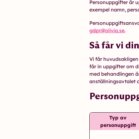
Personuppgifter är upp
exempel namn, pers
Personuppgiftsansvar
gdpr@olivia.se
.
Så får vi di
Vi får huvudsakligen
får in uppgifter om d
med behandlingen är
anställningsavtalet 
Personuppg
Typ av
personuppgift