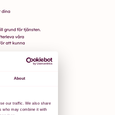
r dina
ll grund för tjänsten.
fterleva våra
för att kunna
e, till exempel
fter
About
ifter, framför allt
tillhörighet vid
t lagstöd. Känsliga
se our traffic. We also share
ers who may combine it with