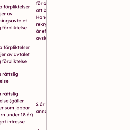
för anställda och fd anställda
a förpliktelser
att begära arbetsgivarintyg).
jer av
Handlingar som lämnas i en
ningsavtalet
rekryteringsprocess gallras 1
g förpliktelse
år efter rekryteringsprocessens
avslut
a förpliktelser
jer av avtalet
g förpliktelse
 rättslig
telse
 rättslig
else (gäller
2 år för de fall lag kräver
er som jobbar
annars direkt efter kontroll
rn under 18 år)
gat intresse