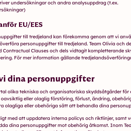
iver undersökningar och andra analysuppdrag (t.ex.
sökningar)
anför EU/EES
uppgifter till tredjeland kan förekomma genom att vi anvä
erföra personuppgifter till tredjeland. Team Olivia och de
 Contractual Clauses och dels vidtagit kompletterande sk
ering. För mer information gällande tredjelandsöverföringar
vi dina personuppgifter
lertal olika tekniska och organisatoriska skyddsåtgärder för
avsiktlig eller olaglig förstöring, förlust, ändring, obehör
dra olagliga eller obehöriga sätt att behandla dina personup
igt med att uppdatera interna policys och riktlinjer, samt 
kydda dina personuppgifter mot obehörig åtkomst. Inom Te