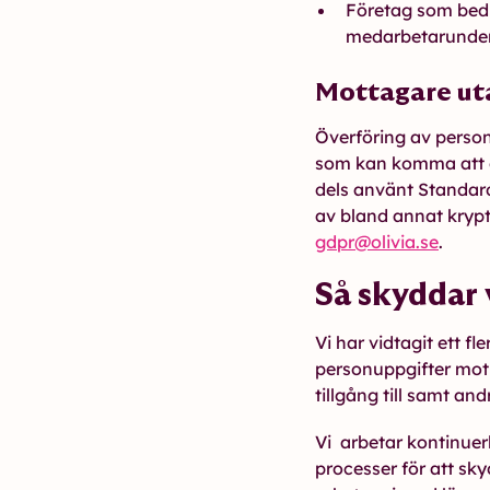
Företag som bedr
medarbetarunder
Mottagare ut
Överföring av person
som kan komma att öv
dels använt Standard
av bland annat krypt
gdpr@olivia.se
.
Så skyddar 
Vi har vidtagit ett f
personuppgifter mot o
tillgång till samt an
Vi arbetar kontinuerl
processer för att s