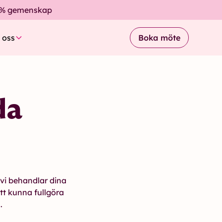
% gemenskap
 oss
Boka möte
da
r vi behandlar dina
tt kunna fullgöra
.