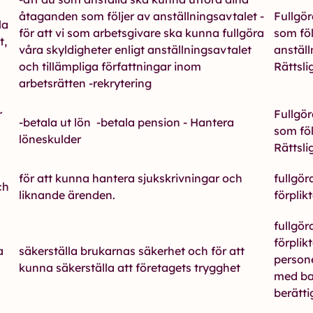
åtaganden som följer av anställningsavtalet -
Fullgör
la
för att vi som arbetsgivare ska kunna fullgöra
som föl
t,
våra skyldigheter enligt anställningsavtalet
anställ
och tillämpliga författningar inom
Rättsli
arbetsrätten -rekrytering
r
Fullgör
-betala ut lön -betala pension - Hantera
som föl
löneskulder
Rättsli
för att kunna hantera sjukskrivningar och
fullgöra
ch
liknande ärenden.
förplik
fullgöra
förplikt
a
säkerställa brukarnas säkerhet och för att
person
kunna säkerställa att företagets trygghet
med ba
berätti