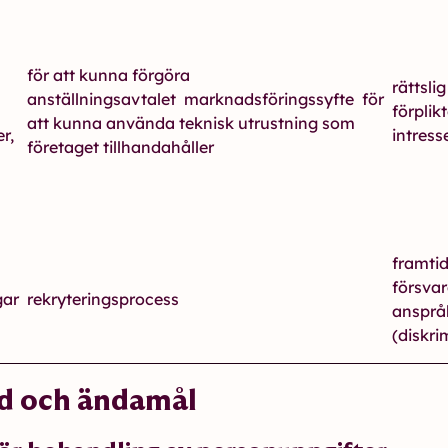
för att kunna förgöra
rättslig
anställningsavtalet marknadsföringssyfte för
förplik
att kunna använda teknisk utrustning som
r,
intres
företaget tillhandahåller
framtid
försvar
gar
rekryteringsprocess
ansprå
(diskri
nd och ändamål