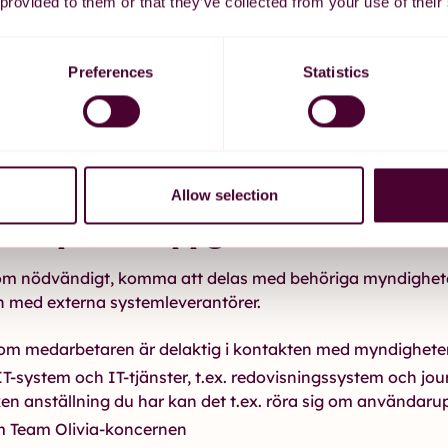
 provided to them or that they’ve collected from your use of their
gheter inom arbetsrätten
, behandlingen är nödvändig för a
 i enlighet med kollektivavtal och att tillämpliga författn
rlevs.
Preferences
Statistics
ch hälso- och sjukvårdstjänster
, behandlingen är nödvän
- och sjukvård, behandling, social omsorg inkluderat reh
lsovård.
åk
, behandlingen av dina personuppgifter är nödvändig för a
rsvara rättsliga anspråk.
Allow selection
 av personuppgifter
 om nödvändigt, komma att delas med behöriga myndighet
h med externa systemleverantörer.
 om medarbetaren är delaktig i kontakten med myndighete
T-system och IT-tjänster, t.ex. redovisningssystem och jo
en anställning du har kan det t.ex. röra sig om användarup
m Team Olivia-koncernen