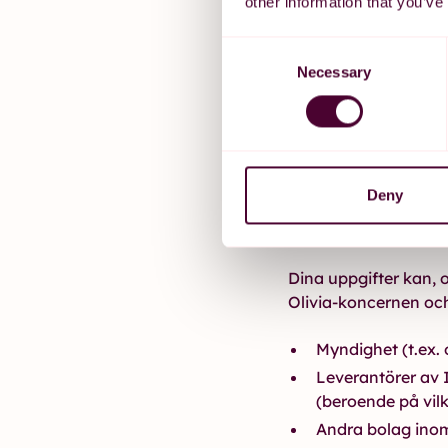
other information that you’ve
Fullgöra skyldi
löneförhandlingar
Consent
arbetsrätten efte
Necessary
Selection
Social omsorg o
samman med hälso
förebyggande hä
Rättsligt anspr
gällande eller fö
Deny
Utlämnande
Dina uppgifter kan,
Olivia-koncernen oc
Myndighet (t.ex.
Leverantörer av I
(beroende på vilk
Andra bolag ino