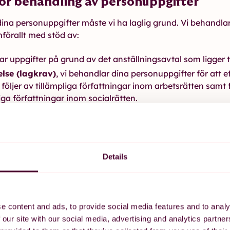
för behandling av personuppgifter
dina personuppgifter måste vi ha laglig grund. Vi behandla
förallt med stöd av:
ar uppgifter på grund av det anställningsavtal som ligger ti
telse (lagkrav)
, vi behandlar dina personuppgifter för att e
följer av tillämpliga författningar inom arbetsrätten samt 
liga författningar inom socialrätten.
ing
, behandlingen är nödvändig för vårt berättigade intress
ch statistik.
för behandling av känsliga personuppgi
Details
pgifter om dig som är att betrakta som känsliga personuppg
llstånd vid sjukskrivning men även uppgift om fackförenings
ar. För behandling av sådana personuppgifter krävs särskil
e content and ads, to provide social media features and to analy
andlas med stöd av följande grunder:
 our site with our social media, advertising and analytics partn