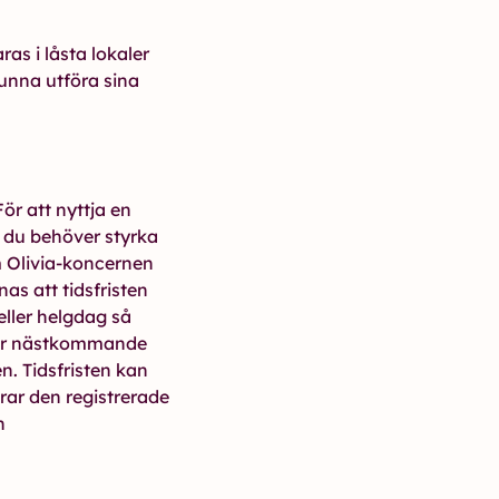
s i låsta lokaler
kunna utföra sina
ör att nyttja en
t du behöver styrka
m Olivia-koncernen
s att tidsfristen
ller helgdag så
erar nästkommande
n. Tidsfristen kan
ar den registrerade
n